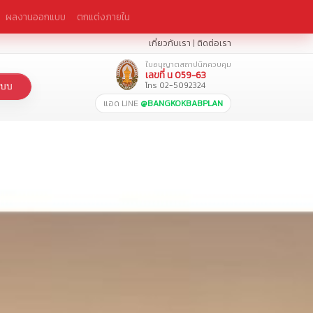
ผลงานออกแบบ
ตกแต่งภายใน
เกี่ยวกับเรา
|
ติดต่อเรา
ใบอนุญาตสถาปนิกควบคุม
เลขที่ น 059-63
โทร 02-5092324
แบบ
แอด LINE
@BANGKOKBABPLAN