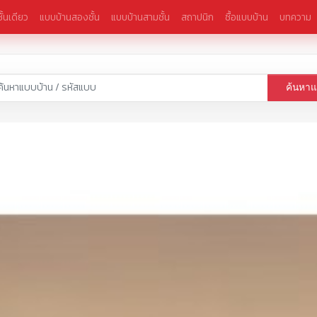
ั้นเดียว
แบบบ้านสองชั้น
แบบบ้านสามชั้น
สถาปนิก
ซื้อแบบบ้าน
บทความ
ค้นหา