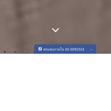
×
_
ตกแต่งภายใน 02-5092324
ผลงานออกแบบตกแต่งภายใน